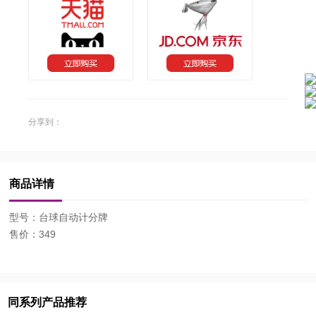
分享到：
商品详情
型号：台球自动计分牌
售价：349
同系列产品推荐